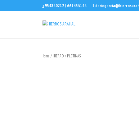
954840212 | 661453144
dariogarcia@hierrosara
Home
/
HIERRO
/ PLETINAS