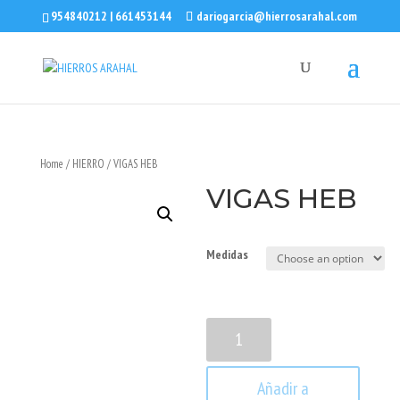
954840212 | 661453144
dariogarcia@hierrosarahal.com
Home
/
HIERRO
/ VIGAS HEB
VIGAS HEB
Medidas
VIGAS
HEB
quantity
Añadir a