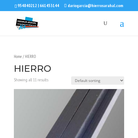
954840212 | 661453144
dariogarcia@hierrosarahal.com
Home
/ HIERRO
HIERRO
Showing all 11 results