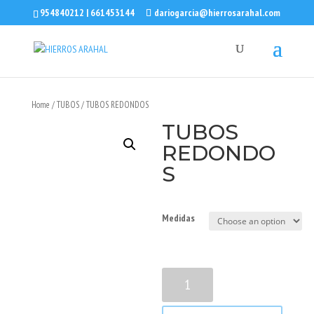
954840212 | 661453144
dariogarcia@hierrosarahal.com
Home
/
TUBOS
/ TUBOS REDONDOS
TUBOS
REDONDO
S
Medidas
TUBOS
REDONDOS
quantity