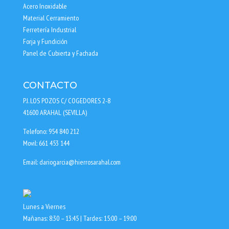
Acero Inoxidable
Material Cerramiento
Ferretería Industrial
Forja y Fundición
Panel de Cubierta y Fachada
CONTACTO
P.I. LOS POZOS C/ COGEDORES 2-8
41600 ARAHAL (SEVILLA)
Telefono: 954 840 212
Movil: 661 453 144
Email: dariogarcia@hierrosarahal.com
Lunes a Viernes
Mañanas: 8:30 – 13:45 | Tardes: 15:00 – 19:00