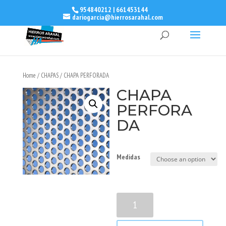
954840212 | 661453144
dariogarcia@hierrosarahal.com
Home
/
CHAPAS
/ CHAPA PERFORADA
CHAPA
PERFORA
DA
Medidas
CHAPA
PERFORADA
quantity